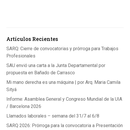
a
n
h
ce
ke
at
b
dI
s
o
n
A
Artículos Recientes
o
p
k
p
SARQ: Cierre de convocatorias y prórroga para Trabajos
Profesionales
SAU envió una carta a la Junta Departamental por
propuesta en Bañado de Carrasco
Mi mano derecha es una máquina | por Arq. Maria Camila
Sityá
Informe: Asamblea General y Congreso Mundial de la UIA
/ Barcelona 2026
Llamados laborales – semana del 31/7 al 6/8
SARQ 2026: Prórroga para la convocatoria a Presentación