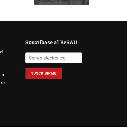
Suscríbase al BeSAU
el
a a
 de