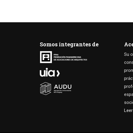
Somos integrantes de
Ac
Su o
cons
prom
prác
prof
espa
soci
Lee