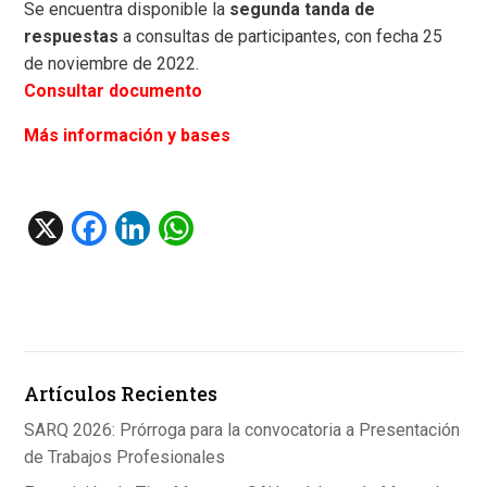
Se encuentra disponible la
segunda tanda de
respuestas
a consultas de participantes, con fecha 25
de noviembre de 2022.
Consultar documento
Más información y bases
X
F
Li
W
a
n
h
ce
ke
at
b
dI
s
o
n
A
Artículos Recientes
o
p
k
p
SARQ 2026: Prórroga para la convocatoria a Presentación
de Trabajos Profesionales