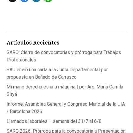
a
n
h
ce
ke
at
b
dI
s
o
n
A
Artículos Recientes
o
p
k
p
SARQ: Cierre de convocatorias y prórroga para Trabajos
Profesionales
SAU envió una carta a la Junta Departamental por
propuesta en Bañado de Carrasco
Mi mano derecha es una máquina | por Arq. Maria Camila
Sityá
Informe: Asamblea General y Congreso Mundial de la UIA
/ Barcelona 2026
Llamados laborales – semana del 31/7 al 6/8
SARQ 2026: Prórroga para la convocatoria a Presentación