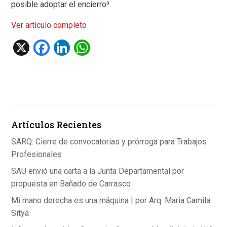
posible adoptar el encierro³.
Ver artículo completo
X
F
Li
W
a
n
h
ce
ke
at
b
dI
s
o
n
A
Artículos Recientes
o
p
k
p
SARQ: Cierre de convocatorias y prórroga para Trabajos
Profesionales
SAU envió una carta a la Junta Departamental por
propuesta en Bañado de Carrasco
Mi mano derecha es una máquina | por Arq. Maria Camila
Sityá