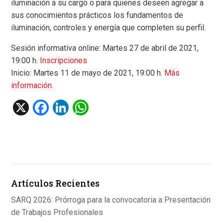
iluminación a su cargo o para quienes deseen agregar a
sus conocimientos prácticos los fundamentos de
iluminación, controles y energía que completen su perfil.
Sesión informativa online: Martes 27 de abril de 2021,
19:00 h.
Inscripciones
Inicio: Martes 11 de mayo de 2021, 19:00 h.
Más
información
.
X
F
Li
W
a
n
h
ce
ke
at
b
dI
s
o
n
A
Artículos Recientes
o
p
k
p
SARQ 2026: Prórroga para la convocatoria a Presentación
de Trabajos Profesionales