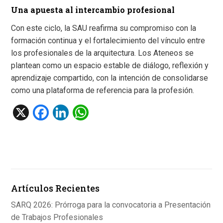
Una apuesta al intercambio profesional
Con este ciclo, la SAU reafirma su compromiso con la
formación continua y el fortalecimiento del vínculo entre
los profesionales de la arquitectura. Los Ateneos se
plantean como un espacio estable de diálogo, reflexión y
aprendizaje compartido, con la intención de consolidarse
como una plataforma de referencia para la profesión.
X
F
Li
W
a
n
h
ce
ke
at
b
dI
s
o
n
A
Artículos Recientes
o
p
k
p
SARQ 2026: Prórroga para la convocatoria a Presentación
de Trabajos Profesionales