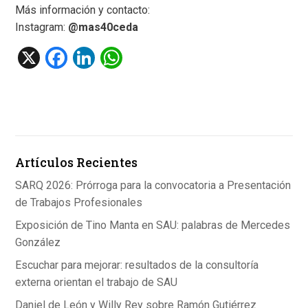
Más información y contacto:
Instagram:
@mas40ceda
X
F
Li
W
a
n
h
ce
ke
at
b
dI
s
o
n
A
Artículos Recientes
o
p
k
p
SARQ 2026: Prórroga para la convocatoria a Presentación
de Trabajos Profesionales
Exposición de Tino Manta en SAU: palabras de Mercedes
González
Escuchar para mejorar: resultados de la consultoría
externa orientan el trabajo de SAU
Daniel de León y Willy Rey sobre Ramón Gutiérrez