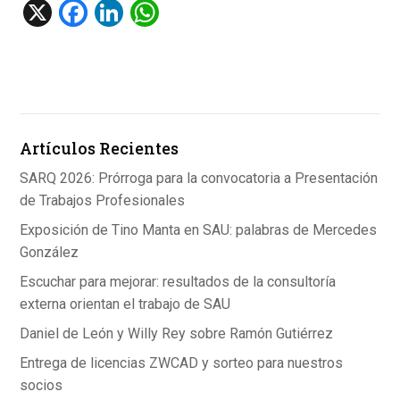
X
F
Li
W
a
n
h
ce
ke
at
b
dI
s
o
n
A
Artículos Recientes
o
p
k
p
SARQ 2026: Prórroga para la convocatoria a Presentación
de Trabajos Profesionales
Exposición de Tino Manta en SAU: palabras de Mercedes
González
Escuchar para mejorar: resultados de la consultoría
externa orientan el trabajo de SAU
Daniel de León y Willy Rey sobre Ramón Gutiérrez
Entrega de licencias ZWCAD y sorteo para nuestros
socios