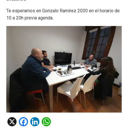
Te esperamos en Gonzalo Ramírez 2030 en el horario de
10 a 20h previa agenda.
X
F
Li
W