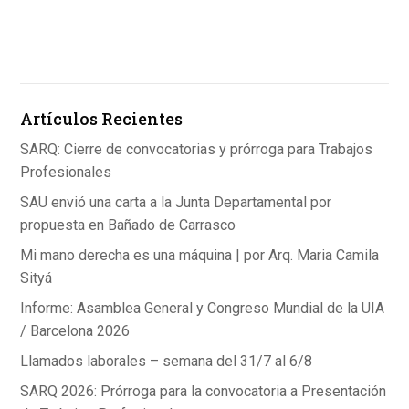
a
n
h
ce
ke
at
b
dI
s
o
n
A
Artículos Recientes
o
p
k
p
SARQ: Cierre de convocatorias y prórroga para Trabajos
Profesionales
SAU envió una carta a la Junta Departamental por
propuesta en Bañado de Carrasco
Mi mano derecha es una máquina | por Arq. Maria Camila
Sityá
Informe: Asamblea General y Congreso Mundial de la UIA
/ Barcelona 2026
Llamados laborales – semana del 31/7 al 6/8
SARQ 2026: Prórroga para la convocatoria a Presentación