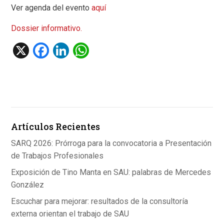
Ver agenda del evento
aquí
Dossier informativo.
X
F
Li
W
a
n
h
ce
ke
at
b
dI
s
o
n
A
Artículos Recientes
o
p
k
p
SARQ 2026: Prórroga para la convocatoria a Presentación
de Trabajos Profesionales
Exposición de Tino Manta en SAU: palabras de Mercedes
González
Escuchar para mejorar: resultados de la consultoría
externa orientan el trabajo de SAU