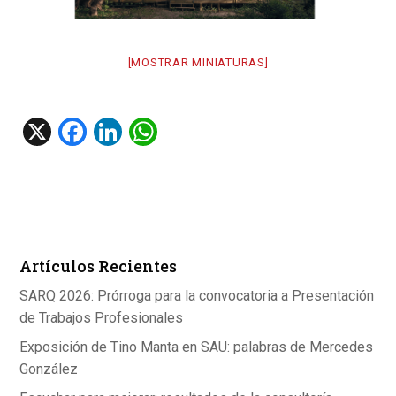
[MOSTRAR MINIATURAS]
X
F
Li
W
a
n
h
ce
ke
at
b
dI
s
o
n
A
Artículos Recientes
o
p
k
p
SARQ 2026: Prórroga para la convocatoria a Presentación
de Trabajos Profesionales
Exposición de Tino Manta en SAU: palabras de Mercedes
González