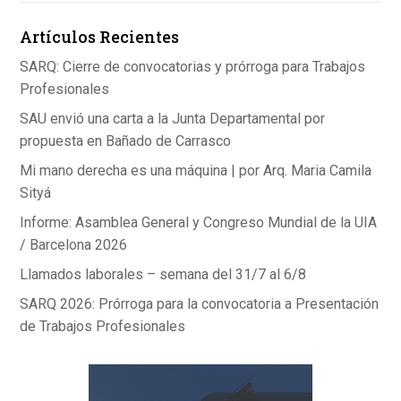
o
n
A
Artículos Recientes
o
p
k
p
SARQ: Cierre de convocatorias y prórroga para Trabajos
Profesionales
SAU envió una carta a la Junta Departamental por
propuesta en Bañado de Carrasco
Mi mano derecha es una máquina | por Arq. Maria Camila
Sityá
Informe: Asamblea General y Congreso Mundial de la UIA
/ Barcelona 2026
Llamados laborales – semana del 31/7 al 6/8
SARQ 2026: Prórroga para la convocatoria a Presentación
de Trabajos Profesionales