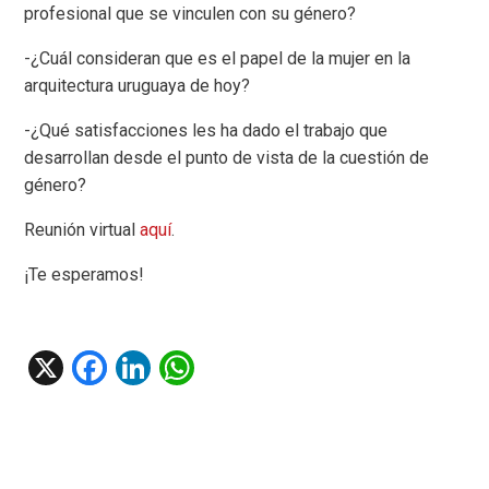
profesional que se vinculen con su género?
-¿Cuál consideran que es el papel de la mujer en la
arquitectura uruguaya de hoy?
-¿Qué satisfacciones les ha dado el trabajo que
desarrollan desde el punto de vista de la cuestión de
género?
Reunión virtual
aquí
.
¡Te esperamos!
X
F
Li
W
a
n
h
ce
ke
at
b
dI
s