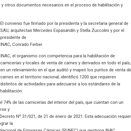
os y otros documentos necesarios en el proceso de habilitación y
El convenio fue firmado por la presidenta y la secretaria general de
SAU, arquitectas Mercedes Espasandín y Stella Zuccolini y por el
presidente de
INAC, Conrado Ferber.
INAC, el organismo con competencia para la habilitación de
carnicerías y locales de venta de carnes y derivados en todo el país,
en un relevamiento en el que auditó y mapeó los puntos de venta d
carnes en el territorio nacional, identificó 1200 que requieren
distintos de actividades para adecuarse a los estándares de la
habilitación.
4% de las carnicerías del interior del país, que cuentan con un
rse y
l Decreto Nº 31/021, de 21 de enero de 2021. Esta adecuación requie
grar la
co Nacional de Empresas Cárnicas (RUNEC) que gestiona INAC.