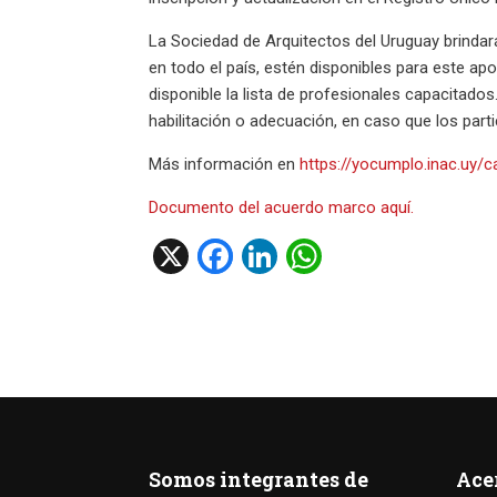
La Sociedad de Arquitectos del Uruguay brindará
en todo el país, estén disponibles para este a
disponible la lista de profesionales capacitado
habilitación o adecuación, en caso que los parti
Más información en
https://yocumplo.inac.uy/c
Documento del acuerdo marco aquí.
X
F
Li
W
a
n
h
ce
ke
at
b
dI
s
o
n
A
o
p
k
p
Somos integrantes de
Ace