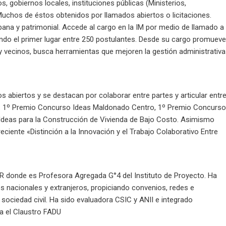
, gobiernos locales, instituciones públicas (Ministerios,
 Muchos de éstos obtenidos por llamados abiertos o licitaciones.
ana y patrimonial. Accede al cargo en la IM por medio de llamado a
ndo el primer lugar entre 250 postulantes. Desde su cargo promuev
 y vecinos, busca herramientas que mejoren la gestión administrativa
 abiertos y se destacan por colaborar entre partes y articular entr
ría: 1º Premio Concurso Ideas Maldonado Centro, 1º Premio Concurs
Ideas para la Construcción de Vivienda de Bajo Costo. Asimismo
ciente «Distinción a la Innovación y el Trabajo Colaborativo Entre
 donde es Profesora Agregada G°4 del Instituto de Proyecto. Ha
s nacionales y extranjeros, propiciando convenios, redes e
 sociedad civil. Ha sido evaluadora CSIC y ANII e integrado
a el Claustro FADU