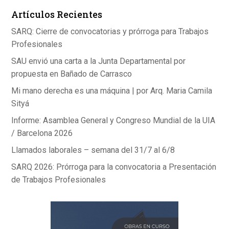
o
n
A
Artículos Recientes
o
p
k
p
SARQ: Cierre de convocatorias y prórroga para Trabajos
Profesionales
SAU envió una carta a la Junta Departamental por
propuesta en Bañado de Carrasco
Mi mano derecha es una máquina | por Arq. Maria Camila
Sityá
Informe: Asamblea General y Congreso Mundial de la UIA
/ Barcelona 2026
Llamados laborales – semana del 31/7 al 6/8
SARQ 2026: Prórroga para la convocatoria a Presentación
de Trabajos Profesionales