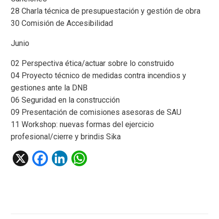
28 Charla técnica de presupuestación y gestión de obra
30 Comisión de Accesibilidad
Junio
02 Perspectiva ética/actuar sobre lo construido
04 Proyecto técnico de medidas contra incendios y
gestiones ante la DNB
06 Seguridad en la construcción
09 Presentación de comisiones asesoras de SAU
11 Workshop: nuevas formas del ejercicio
profesional/cierre y brindis Sika
X
F
Li
W
a
n
h
ce
ke
at
b
dI
s