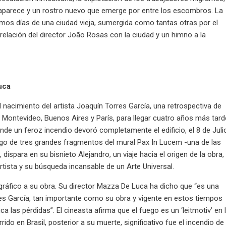
saparece y un rostro nuevo que emerge por entre los escombros. La
ltimos días de una ciudad vieja, sumergida como tantas otras por el
 relación del director João Rosas con la ciudad y un himno a la
uca
nacimiento del artista Joaquín Torres García, una retrospectiva de
Montevideo, Buenos Aires y París, para llegar cuatro años más tard
de un feroz incendio devoró completamente el edificio, el 8 de Juli
azgo de tres grandes fragmentos del mural Pax In Lucem -una de las
 dispara en su bisnieto Alejandro, un viaje hacia el origen de la obra,
artista y su búsqueda incansable de un Arte Universal.
gráfico a su obra. Su director Mazza De Luca ha dicho que “es una
es García, tan importante como su obra y vigente en estos tiempos
fica las pérdidas”. El cineasta afirma que el fuego es un ‘leitmotiv’ en 
ido en Brasil, posterior a su muerte, significativo fue el incendio de