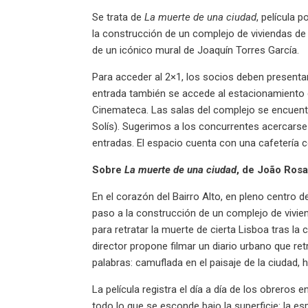
Se trata de
La muerte de una ciudad
, película 
la construcción de un complejo de viviendas de 
de un icónico mural de Joaquín Torres García.
Para acceder al 2×1, los socios deben presentar
entrada también se accede al estacionamiento g
Cinemateca. Las salas del complejo se encuent
Solís). Sugerimos a los concurrentes acercarse 
entradas. El espacio cuenta con una cafetería 
Sobre
La muerte de una ciudad
, de João Ros
En el corazón del Bairro Alto, en pleno centro d
paso a la construcción de un complejo de vivi
para retratar la muerte de cierta Lisboa tras la c
director propone filmar un diario urbano que retr
palabras: camuflada en el paisaje de la ciudad,
La película registra el día a día de los obreros
todo lo que se esconde bajo la superficie: la es