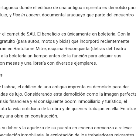
portuguesa donde el edificio de una antigua imprenta es demolido par
lujo, y
Pax In Lucem
, documental uruguayo que parte del encuentro
 el carnet de SAU. El beneficio es únicamente en boletería. Con la
ratuito (para autos, motos y bicis) que incorporó recientemente
ran en Bartolomé Mitre, esquina Reconquista (detrás del Teatro
a la boletería un tiempo antes de la función para adquirir sus
con mesas y una librería con diversos ejemplares.
as
e Lisboa, el edificio de una antigua imprenta es demolido para dar
endas de lujo. Considerando esta demolición como la imagen perfect
risis financiera y el consiguiente boom inmobiliario y turístico, el
ata la vida cotidiana de la obra y de quienes trabajan en ella. En otra
 hay una obra en construcción.
 en su labor y la agudeza de su puesta en escena comienza a relevar
peculación inmobiliaria, la explotación de los trabajadores migrantes,