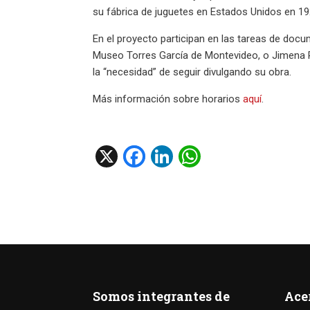
su fábrica de juguetes en Estados Unidos en 19
En el proyecto participan en las tareas de docum
Museo Torres García de Montevideo, o Jimena Pe
la “necesidad” de seguir divulgando su obra.
Más información sobre horarios
aquí
.
X
F
Li
W
a
n
h
ce
ke
at
b
dI
s
o
n
A
o
p
k
p
Somos integrantes de
Ace