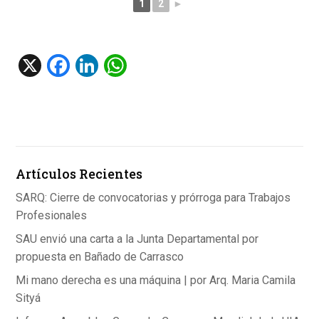
1
2
►
X
F
Li
W
a
n
h
ce
ke
at
b
dI
s
o
n
A
Artículos Recientes
o
p
k
p
SARQ: Cierre de convocatorias y prórroga para Trabajos
Profesionales
SAU envió una carta a la Junta Departamental por
propuesta en Bañado de Carrasco
Mi mano derecha es una máquina | por Arq. Maria Camila
Sityá