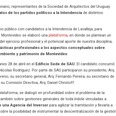
onario, representantes de la Sociedad de Arquitectos del Uruguay
tos de los partidos políticos a la Intendencia
de distintos
o público con candidatos a la Intendencia de Lavalleja, para
de Montevideo se elaboró una
plataforma
, en donde se plantean un
el ejercicio profesional y el potencial aporte de nuestra disciplina,
rácticas profesionales a los aspectos conceptuales sobre
 ambiente y patrimonio de Montevideo
.
nes 28 de abril en el
Edificio Sede de SAU.
El candidato concurrió
olas Rodríguez. Por parte de SAU participaron su presidente, Arq.
oreno; su secretario general, Arq. Fernando Pereira; su secretario de
 su Comisión Directiva, Arq. Daniel Christoff.
lataforma, se dialogó en profundidad sobre el problema de la
 también sobre gestiones generales de toda índole vinculadas a
e una Agencia del Inversor
para agilizar la tramitación y llevarla a
obre la posibilidad de instrumentar la descentralización de la gestió