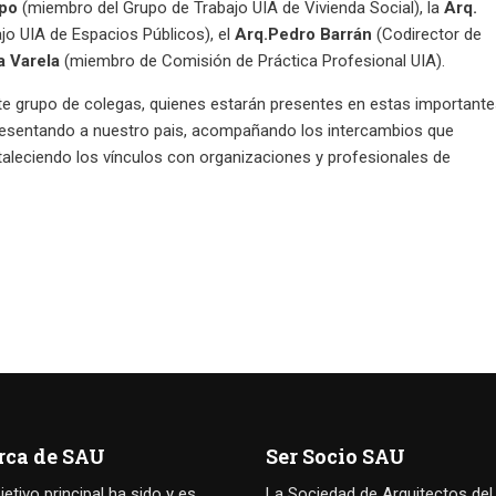
mpo
(miembro del Grupo de Trabajo UIA de Vivienda Social), la
Arq.
jo UIA de Espacios Públicos), el
Arq.Pedro Barrán
(Codirector de
a Varela
(miembro de Comisión de Práctica Profesional UIA).
te grupo de colegas, quienes estarán presentes en estas important
epresentando a nuestro pais, acompañando los intercambios que
rtaleciendo los vínculos con organizaciones y profesionales de
rca de SAU
Ser Socio SAU
jetivo principal ha sido y es
La Sociedad de Arquitectos del