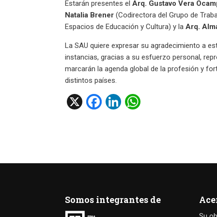
Estarán presentes el
Arq. Gustavo Vera Oca
Natalia Brener
(Codirectora del Grupo de Traba
Espacios de Educación y Cultura) y la
Arq. Alm
La SAU quiere expresar su agradecimiento a es
instancias, gracias a su esfuerzo personal, r
marcarán la agenda global de la profesión y fo
distintos países.
X
F
Li
W
a
n
h
ce
ke
at
b
dI
s
o
n
A
o
p
k
p
Somos integrantes de
Ace
Su ob