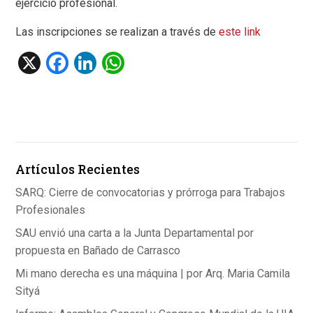
ejercicio profesional.
Las inscripciones se realizan a través de
este link
X
F
Li
W
a
n
h
ce
ke
at
b
dI
s
o
n
A
Artículos Recientes
o
p
k
p
SARQ: Cierre de convocatorias y prórroga para Trabajos
Profesionales
SAU envió una carta a la Junta Departamental por
propuesta en Bañado de Carrasco
Mi mano derecha es una máquina | por Arq. Maria Camila
Sityá