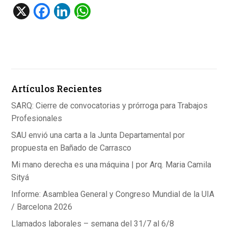
X
F
Li
W
a
n
h
ce
ke
at
b
dI
s
o
n
A
Artículos Recientes
o
p
k
p
SARQ: Cierre de convocatorias y prórroga para Trabajos
Profesionales
SAU envió una carta a la Junta Departamental por
propuesta en Bañado de Carrasco
Mi mano derecha es una máquina | por Arq. Maria Camila
Sityá
Informe: Asamblea General y Congreso Mundial de la UIA
/ Barcelona 2026
Llamados laborales – semana del 31/7 al 6/8