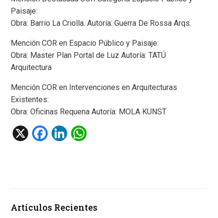
Paisaje:
Obra: Barrio La Criolla. Autoría: Guerra De Rossa Arqs.
Mención COR en Espacio Público y Paisaje:
Obra: Master Plan Portal de Luz Autoría: TATÚ
Arquitectura
Mención COR en Intervenciones en Arquitecturas
Existentes:
Obra: Oficinas Requena Autoría: MOLA KUNST
X
F
Li
W
a
n
h
ce
ke
at
b
dI
s
o
n
A
Artículos Recientes
o
p