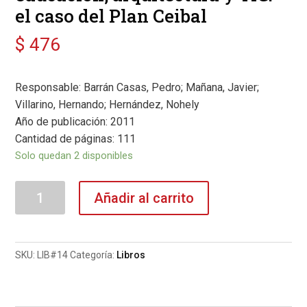
el caso del Plan Ceibal
$
476
Responsable: Barrán Casas, Pedro; Mañana, Javier;
Villarino, Hernando; Hernández, Nohely
Año de publicación: 2011
Cantidad de páginas: 111
Solo quedan 2 disponibles
Interacciones
Añadir al carrito
2.0
entre
educación,
SKU:
LIB#14
Categoría:
Libros
arquitectura
y
TIC: