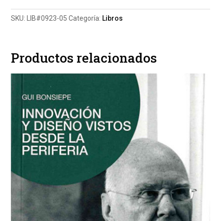
vivienda
SKU:
LIB#0923-05
Categoría:
Libros
popular
cantidad
Productos relacionados