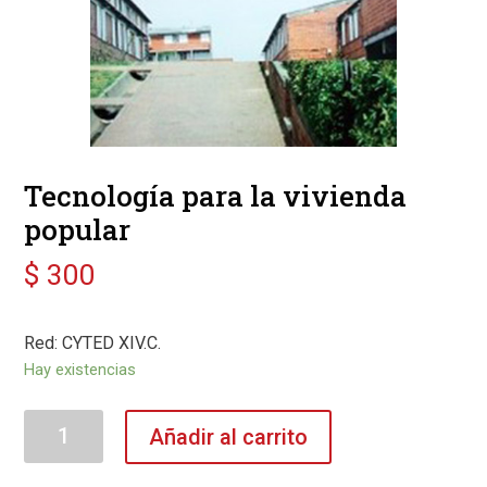
Tecnología para la vivienda
popular
$
300
Red: CYTED XIV.C.
Hay existencias
Tecnología
Añadir al carrito
para
la