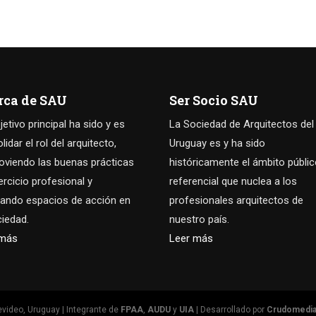
rca de SAU
Ser Socio SAU
jetivo principal ha sido y es
La Sociedad de Arquitectos del
idar el rol del arquitecto,
Uruguay es y ha sido
viendo las buenas prácticas
históricamente el ámbito públi
jercicio profesional y
referencial que nuclea a los
ando espacios de acción en
profesionales arquitectos de
ciedad.
nuestro país.
 más
Leer más
video, Uruguay | Integrante de
FPAA
,
AUDU
y
UIA
| Desarrollado por
Crudomedi