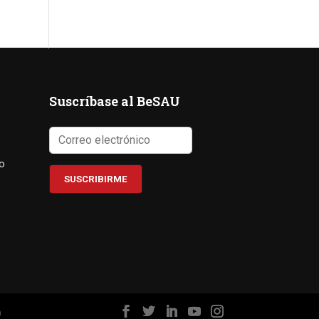
Suscríbase al BeSAU
co
a