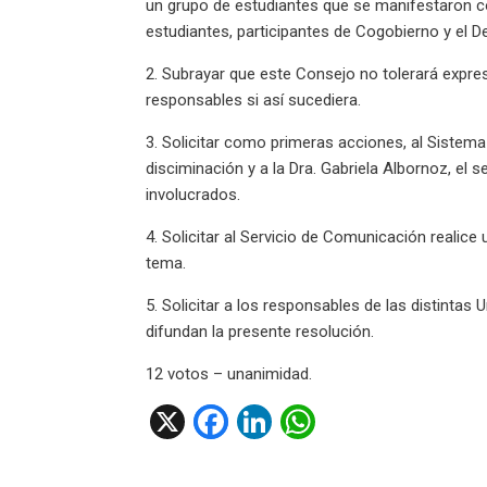
un grupo de estudiantes que se manifestaron 
estudiantes, participantes de Cogobierno y el D
2. Subrayar que este Consejo no tolerará expr
responsables si así sucediera.
3. Solicitar como primeras acciones, al Sistema
disciminación y a la Dra. Gabriela Albornoz, el
involucrados.
4. Solicitar al Servicio de Comunicación realice
tema.
5. Solicitar a los responsables de las distintas
difundan la presente resolución.
12 votos – unanimidad.
X
F
Li
W
a
n
h