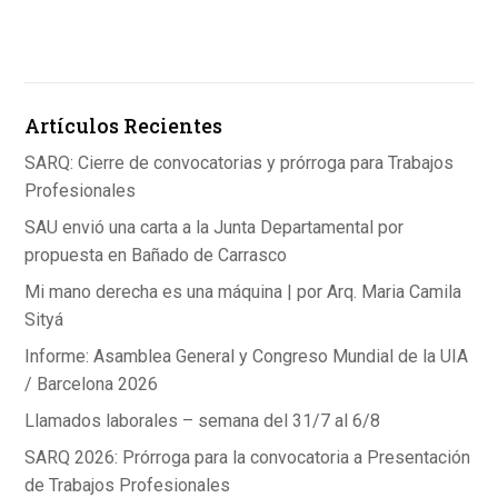
ce
ke
at
b
dI
s
o
n
A
Artículos Recientes
o
p
k
p
SARQ: Cierre de convocatorias y prórroga para Trabajos
Profesionales
SAU envió una carta a la Junta Departamental por
propuesta en Bañado de Carrasco
Mi mano derecha es una máquina | por Arq. Maria Camila
Sityá
Informe: Asamblea General y Congreso Mundial de la UIA
/ Barcelona 2026
Llamados laborales – semana del 31/7 al 6/8
SARQ 2026: Prórroga para la convocatoria a Presentación
de Trabajos Profesionales