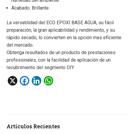
humedad del ambiente.
Acabado: Brillante.
La versatilidad del ECO EPOXI BASE AGUA, su fácil
preparación, la gran aplicabilidad y rendimiento, y su
rápido secado, lo convierten en la opción mas eficiente
del mercado.
Obtenga resultados de un producto de prestaciones
profesionales, con la facilidad de aplicación de un
recubrimiento del segmento DIY.
X
F
Li
W
a
n
h
ce
ke
at
b
dI
s
o
n
A
Artículos Recientes
o
p