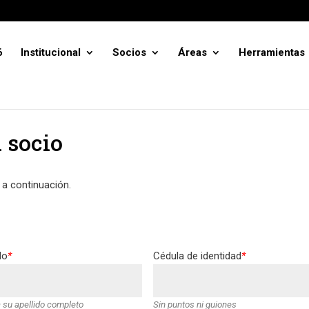
6
Institucional
Socios
Áreas
Herramientas
a socio
 a continuación.
do
*
Cédula de identidad
*
 su apellido completo
Sin puntos ni guiones