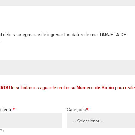
l
deberá asegurarse de ingresar los datos de una
TARJETA DE
.
BROU
le solicitamos aguarde recibir su
Número de Socio
para reali
miento
*
Categoría
*
ño