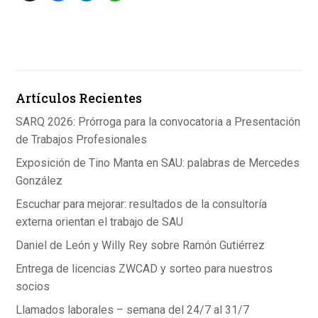
a
n
h
ce
ke
at
b
dI
s
o
n
A
Artículos Recientes
o
p
k
p
SARQ 2026: Prórroga para la convocatoria a Presentación
de Trabajos Profesionales
Exposición de Tino Manta en SAU: palabras de Mercedes
González
Escuchar para mejorar: resultados de la consultoría
externa orientan el trabajo de SAU
Daniel de León y Willy Rey sobre Ramón Gutiérrez
Entrega de licencias ZWCAD y sorteo para nuestros
socios
Llamados laborales – semana del 24/7 al 31/7