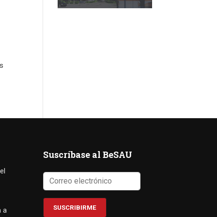
os
Suscríbase al BeSAU
el
a a