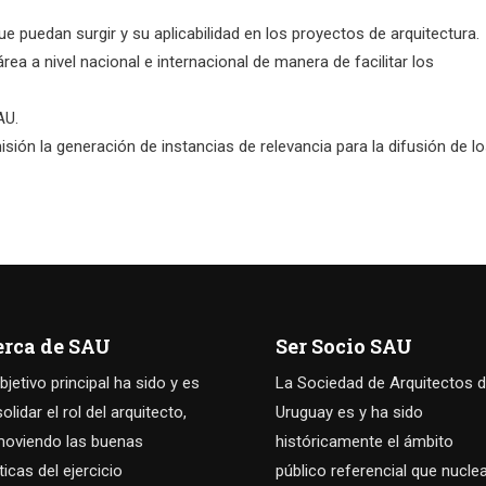
 puedan surgir y su aplicabilidad en los proyectos de arquitectura.
ea a nivel nacional e internacional de manera de facilitar los
AU.
isión la generación de instancias de relevancia para la difusión de l
erca de SAU
Ser Socio SAU
bjetivo principal ha sido y es
La Sociedad de Arquitectos d
olidar el rol del arquitecto,
Uruguay es y ha sido
oviendo las buenas
históricamente el ámbito
ticas del ejercicio
público referencial que nucle