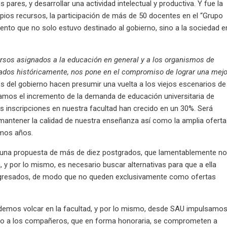
ares, y desarrollar una actividad intelectual y productiva. Y fue la
opios recursos, la participación de más de 50 docentes en el “Grupo
ento que no solo estuvo destinado al gobierno, sino a la sociedad e
ursos asignados a la educación en general y a los organismos de
rgados históricamente, nos pone en el compromiso de lograr una mejo
s del gobierno hacen presumir una vuelta a los viejos escenarios de
ramos el incremento de la demanda de educación universitaria de
as inscripciones en nuestra facultad han crecido en un 30%. Será
mantener la calidad de nuestra enseñanza así como la amplia oferta
imos años.
e una propuesta de más de diez postgrados, que lamentablemente n
, y por lo mismo, es necesario buscar alternativas para que a ella
egresados, de modo que no queden exclusivamente como ofertas
demos volcar en la facultad, y por lo mismo, desde SAU impulsamo
apoyo a los compañeros, que en forma honoraria, se comprometen a