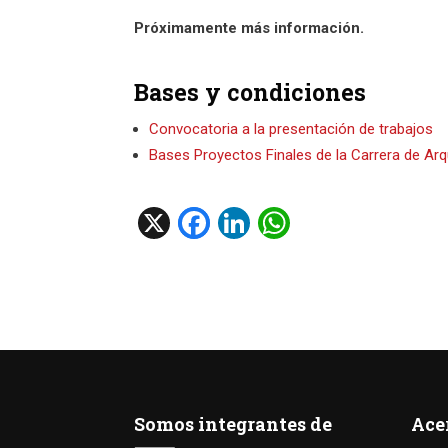
Próximamente más información.
Bases y condiciones
Convocatoria a la presentación de trabajos
Bases Proyectos Finales de la Carrera de Arq
X
F
Li
W
a
n
h
ce
ke
at
b
dI
s
o
n
A
o
p
k
p
Somos integrantes de
Ace