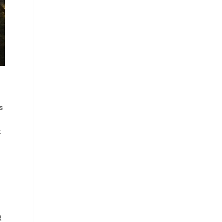
s
.
R